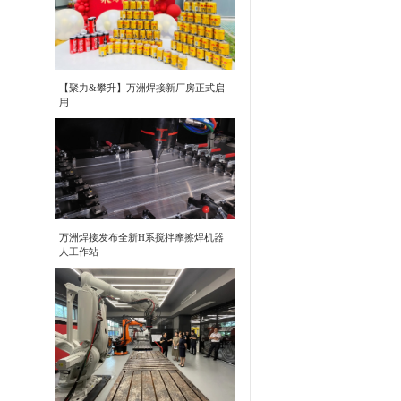
【聚力&攀升】万洲焊接新厂房正式启
用
万洲焊接发布全新H系搅拌摩擦焊机器
人工作站