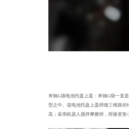
奔驰G级电池托盘上盖：奔驰G级一直
型之中。该电池托盘上盖焊缝三维路径约5
高；采用机器人搅拌摩擦焊，焊接变形小